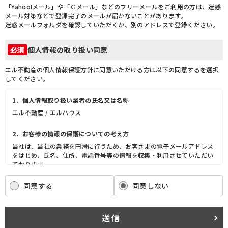
「Yahoo!メール」や「Ｇメール」などのフリーメールをご利用の方は、迷惑
メール対策などで登録完了のメールが届かないことがあります。
迷惑メールフォルダを確認していただくか、別のアドレスで登録ください。
個人情報の取り扱い同意
必須
エル不動産の個人情報保護方針に同意いただける方は以下の同意するを選択
してください。
1．個人情報取り扱い業者の氏名又は名称
エル不動産 / エルハウス
2．お客様の情報の保護についての考え方
当社は、当社の業務を円滑に行うため、お客さまの電子メールアドレス
をはじめ、氏名、住所、電話番号等の情報を収集・利用させていただい
ております。
当社は、これらのお客さまの個人情報（以下「お客さま情報」といいま
す。）の適正な保護を重大な責務と認識し、この責務を果たすために、
同意する
同意しない
次の方針の下でお客さま情報を取り扱います。
(1) お客さま情報に適用される個人情報の保護に関する法律その他の関
係法令を遵守し、適切に取り扱います。また、適宜取扱いの改善に努め
送信
ます。