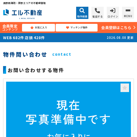
長野県諏訪・茅野エリアの不動産情報
MENU
物件検索
電話する
ログイン
会員限定
会員登録はこちら
お気に入り
マッチング物件
コンテンツ
WEB
682
件
店頭
428
件
2026.08.08
更新
物件問い合わせ
contact
お問い合わせする物件