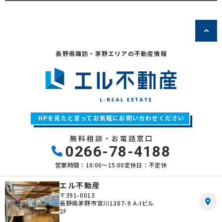
(2) お客さま情報の取扱いに関する規程を明確にし、従業者に周知徹底
します。また、取引先等に対しても適切にお客さま情報を取り扱うよう
に要請します。
(3) お客さま情報の収集に際しては、利用目的を特定して通知または公
表し、その利用目的にしたがってお客さま情報を取り扱います。
(4) お客さま情報の漏洩、紛失、改ざん等を防止するために必要な 対策
長野県諏訪・茅野エリアの不動産情報
を講じて適切な管理を行います。
(5) 保有するお客さま情報について、お客さま本人からの開示、訂正、
削除、利用停止の依頼を所定の窓口でお受けして、誠意をもって対応い
たします。
具体的には、以下の内容に従ってお客さま情報の取り扱いをいたしま
す。
HPを見たと言ってお気軽にお問い合わせください
3．お客様の情報の利用目的
無料相談・お電話窓口
当社は、不動産についてのサービスをお客さまにご利用いただくにあた
0266-78-4188
り、各種の申込みの受付、訪問、提案、見積、各種の工事やサービス提
供等の機会に、当社が直接あるいは協力会社又は業務委託先等を通じ
営業時間：10:00〜15:00
定休日：不定休
て、お客さまの個人情報（お客さまの電子メールアドレス、氏名、住
所、電話番号等）を取得いたしますが、これらの個人情報は下記の目的
エル不動産
に利用させていただきます。
〒391-0013
(1) 不動産についてのサービスの提供
長野県茅野市宮川1387-9 A-Iビル
2F
(2) 不動産についてのサービスのアフターサービスの提供
(3) 不動産についてのサービスのお知らせ・ＰＲ、調査・データ集積、