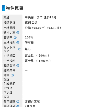
物件概要
交通
中央線 まで 徒歩19分
接道状況
東側 公道
土地面積
公簿 308.00㎡ （93.17坪）
建ぺい率
容積率
200%
土地権利
所有権
セットバ
無し
ック
小学校区
富士見 （ 700m ）
中学校区
富士見 （ 1200m ）
私道負担
建築条件
ー
地目
現況
引渡時期
上水道
下水道
ガス
都市計画
非線引区域
用途地域
1種住居