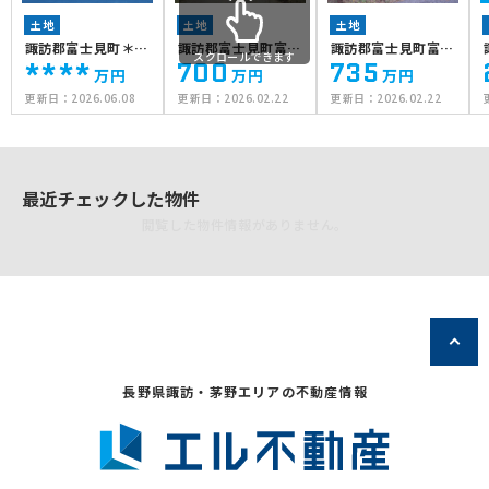
土地
土地
土地
諏訪郡富士見町＊＊
諏訪郡富士見町富士
諏訪郡富士見町富士
スクロールできます
****
700
735
＊＊
見
見
万円
万円
万円
更新日：
2026.06.08
更新日：
2026.02.22
更新日：
2026.02.22
最近チェックした物件
閲覧した物件情報がありません。
長野県諏訪・茅野エリアの不動産情報