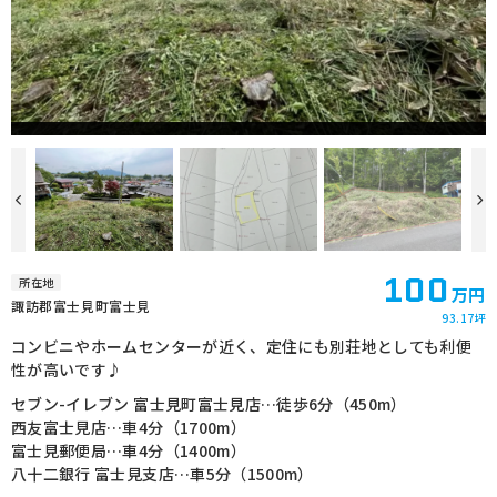
100
所在地
万円
諏訪郡富士見町富士見
93.17坪
コンビニやホームセンターが近く、定住にも別荘地としても利便
性が高いです♪
セブン-イレブン 富士見町富士見店…徒歩6分（450m）
西友富士見店…車4分（1700m）
富士見郵便局…車4分（1400m）
八十二銀行 富士見支店…車5分（1500m）