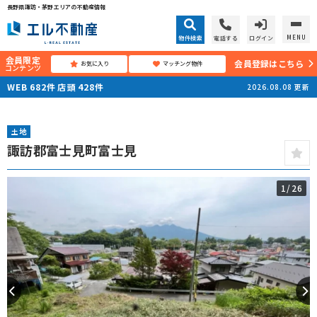
長野県諏訪・茅野エリアの不動産情報
MENU
物件検索
電話する
ログイン
会員限定
会員登録はこちら
お気に入り
マッチング物件
コンテンツ
WEB
682
件
店頭
428
件
2026.08.08
更新
土地
諏訪郡富士見町富士見
1
/26