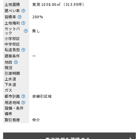
土地面積
実測 1038.00㎡ （313.99坪）
建ぺい率
容積率
200%
土地権利
セットバ
無し
ック
小学校区
中学校区
私道負担
建築条件
ー
地目
現況
引渡時期
上水道
下水道
ガス
都市計画
非線引区域
用途地域
設備・条件
備考
取引態様
仲介