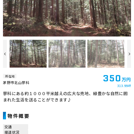
350
所在地
万円
茅野市北山蓼科
313.99坪
蓼科にある約１０００平米越えの広大な売地、緑豊かな自然に囲
まれた生活を送ることができます♪
物件概要
交通
接道状況