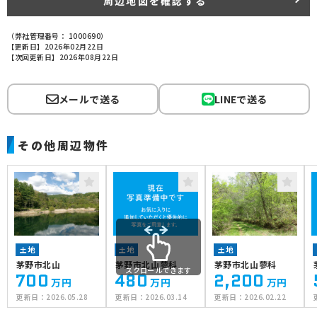
周辺地図を確認する
（弊社管理番号： 1000690）
【更新日】2026年02月22日
【次回更新日】2026年08月22日
メールで送る
LINEで送る
その他周辺物件
土地
土地
土地
茅野市北山
茅野市北山蓼科
茅野市北山蓼科
スクロールできます
700
480
2,200
万円
万円
万円
更新日：
2026.05.28
更新日：
2026.03.14
更新日：
2026.02.22