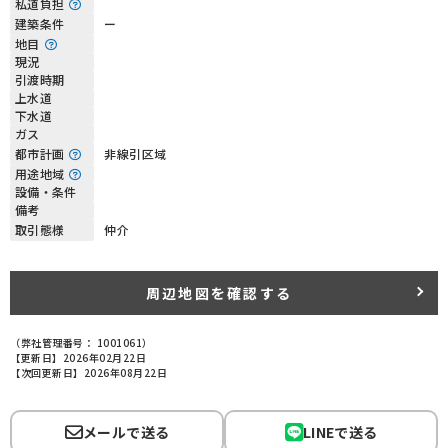
私道負担
建築条件
ー
地目
現況
引渡時期
上水道
下水道
ガス
都市計画
非線引区域
用途地域
設備・条件
備考
取引態様
仲介
周辺地図を確認する
（弊社管理番号： 1001061）
【更新日】2026年02月22日
【次回更新日】2026年08月22日
メールで送る
LINEで送る