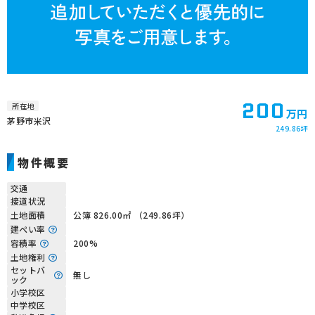
200
所在地
万円
茅野市米沢
249.86坪
物件概要
交通
接道状況
土地面積
公簿 826.00㎡ （249.86坪）
建ぺい率
容積率
200%
土地権利
セットバ
無し
ック
小学校区
中学校区