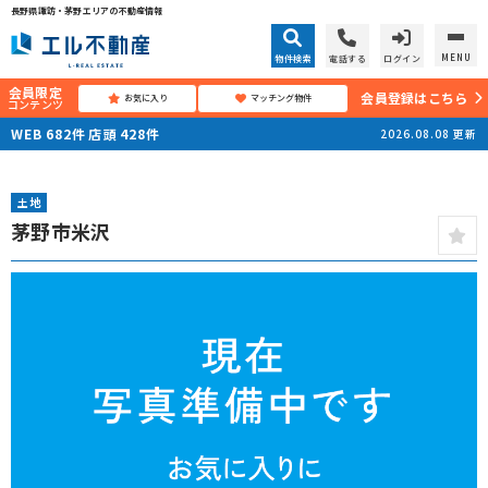
長野県諏訪・茅野エリアの不動産情報
MENU
物件検索
電話する
ログイン
会員限定
会員登録はこちら
お気に入り
マッチング物件
コンテンツ
WEB
682
件
店頭
428
件
2026.08.08
更新
土地
茅野市米沢