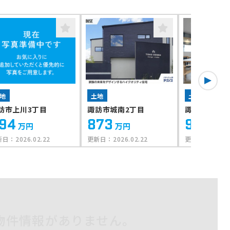
地
土地
土地
訪市上川3丁目
諏訪市城南2丁目
諏訪市城南2
94
873
942
万円
万円
万円
新日：
2026.02.22
更新日：
2026.02.22
更新日：
2026.
物件情報がありません。