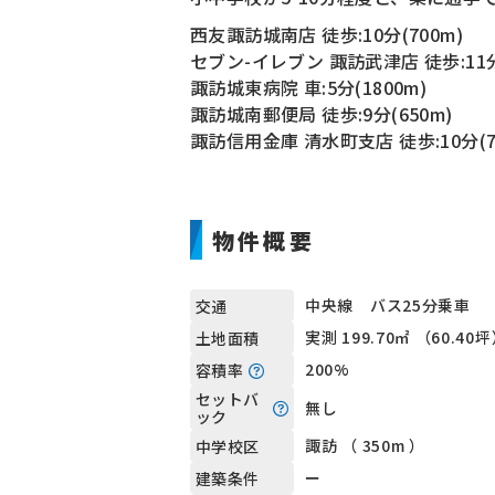
西友諏訪城南店 徒歩:10分(700m)
セブン-イレブン 諏訪武津店 徒歩:11分
諏訪城東病院 車:5分(1800m)
諏訪城南郵便局 徒歩:9分(650m)
諏訪信用金庫 清水町支店 徒歩:10分(7
物件概要
中央線 バス25分乗車
交通
実測 199.70㎡ （60.40
土地面積
200%
容積率
セットバ
無し
ック
諏訪 （ 350m ）
中学校区
ー
建築条件