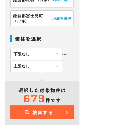
諏訪郡富士見町
地域を選択
（
77件
）
価格を選択
〜
選択した対象物件は
679
件です
検索する