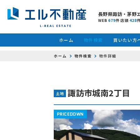
長野県諏訪・茅野
WEB
679
件
店頭
428
ホーム
物件検索
買いたい方
ホーム
物件検索
物件詳細
諏訪市城南2丁目
土地
PRICEDOWN