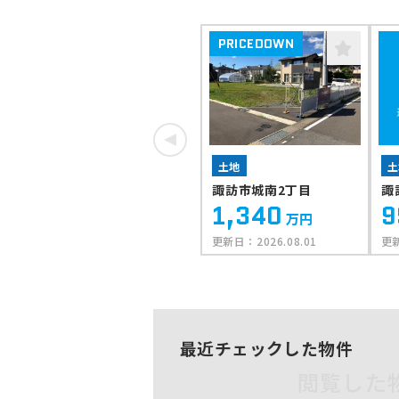
PRICEDOWN
土地
土
諏訪市城南2丁目
諏
1,340
9
万円
更新日：
2026.08.01
更
最近チェックした物件
閲覧した