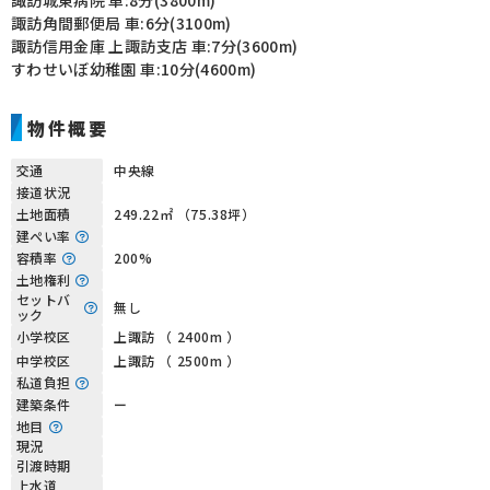
諏訪城東病院 車:8分(3800m)
諏訪角間郵便局 車:6分(3100m)
諏訪信用金庫 上諏訪支店 車:7分(3600m)
すわせいぼ幼稚園 車:10分(4600m)
物件概要
交通
中央線
接道状況
土地面積
249.22㎡ （75.38坪）
建ぺい率
容積率
200%
土地権利
セットバ
無し
ック
小学校区
上諏訪 （ 2400m ）
中学校区
上諏訪 （ 2500m ）
私道負担
建築条件
ー
地目
現況
引渡時期
上水道