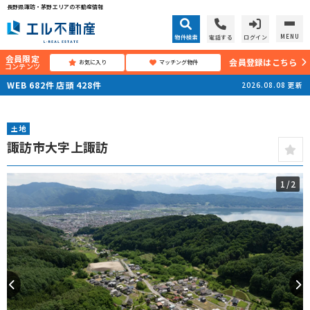
長野県諏訪・茅野エリアの不動産情報
MENU
物件検索
電話する
ログイン
会員限定
会員登録はこちら
お気に入り
マッチング物件
コンテンツ
WEB
682
件
店頭
428
件
2026.08.08
更新
土地
諏訪市大字上諏訪
1
/2