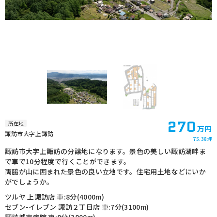
270
所在地
万円
諏訪市大字上諏訪
75.38坪
諏訪市大字上諏訪の分譲地になります。景色の美しい諏訪湖畔ま
で車で10分程度で行くことができます。
両脇が山に囲まれた景色の良い立地です。住宅用土地などにいか
がでしょうか。
ツルヤ 上諏訪店 車:8分(4000m)
セブン-イレブン 諏訪２丁目店 車:7分(3100m)