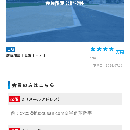
会員限定公開物件
****
土地
万円
諏訪郡富士見町＊＊＊＊
**坪
更新日：
2026.07.13
会員の方はこちら
ID（メールアドレス）
必須