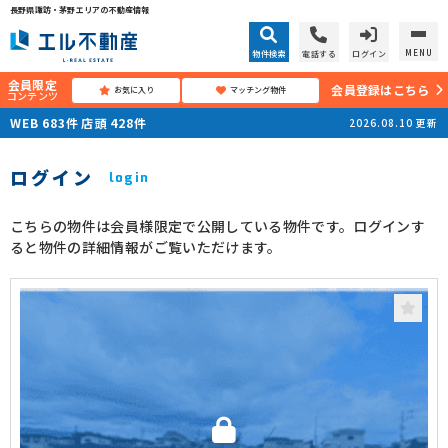
長野県諏訪・茅野エリアの不動産情報
MENU
物件検索
電話する
ログイン
会員限定
会員登録はこちら
お気に入り
マッチング物件
コンテンツ
WEB
683
件
店頭
428
件
2026.08.10
更新
ログイン
login
こちらの物件は会員様限定で公開している物件です。ログインす
ると物件の詳細情報がご覧いただけます。