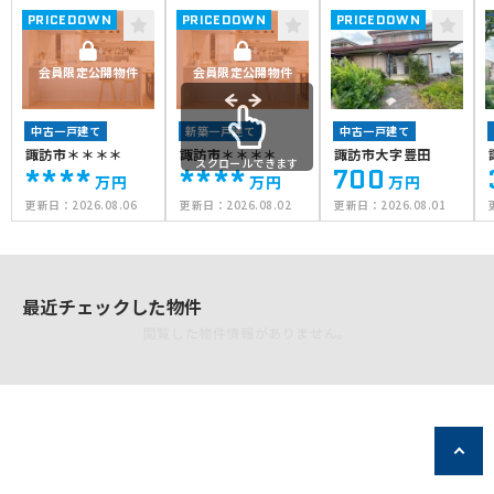
PRICEDOWN
PRICEDOWN
PRICEDOWN
会員限定公開物件
会員限定公開物件
中古一戸建て
新築一戸建て
中古一戸建て
諏訪市＊＊＊＊
諏訪市＊＊＊＊
諏訪市大字豊田
スクロールできます
****
****
700
万円
万円
万円
更新日：
2026.08.06
更新日：
2026.08.02
更新日：
2026.08.01
最近チェックした物件
閲覧した物件情報がありません。