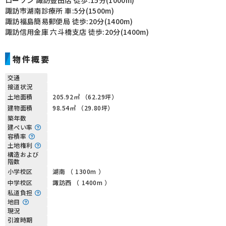
ローソン 諏訪豊田店 徒歩:15分(1000m)
諏訪市湖南診療所 車:5分(1500m)
諏訪福島簡易郵便局 徒歩:20分(1400m)
諏訪信用金庫 六斗橋支店 徒歩:20分(1400m)
物件概要
交通
接道状況
土地面積
205.92㎡ （62.29坪）
建物面積
98.54㎡ （29.80坪）
築年数
建ぺい率
容積率
土地権利
構造および
階数
小学校区
湖南 （ 1300m ）
中学校区
諏訪西 （ 1400m ）
私道負担
地目
現況
引渡時期