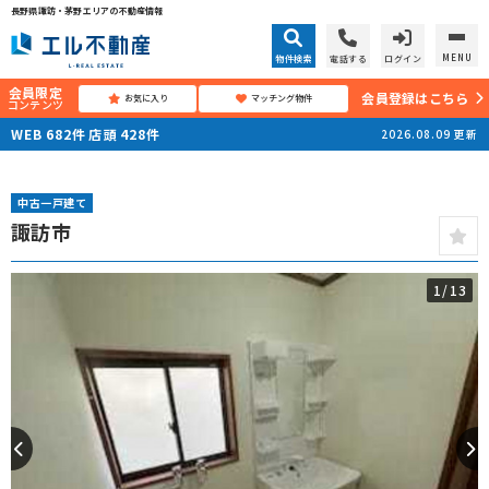
長野県諏訪・茅野エリアの不動産情報
MENU
物件検索
電話する
ログイン
会員限定
会員登録はこちら
お気に入り
マッチング物件
コンテンツ
WEB
682
件
店頭
428
件
2026.08.09
更新
中古一戸建て
諏訪市
1
/13