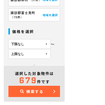
諏訪郡富士見町
地域を選択
（
78件
）
価格を選択
〜
選択した対象物件は
679
件です
検索する