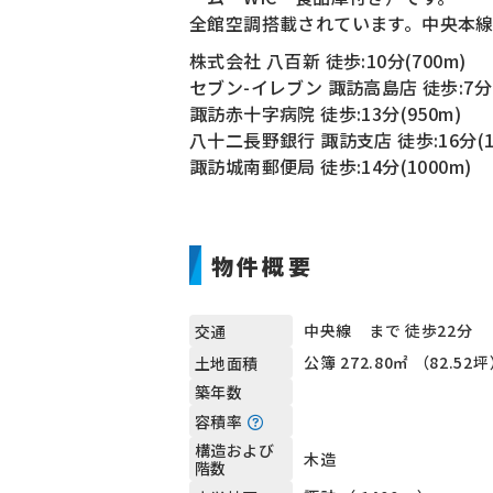
全館空調搭載されています。中央本線
株式会社 八百新 徒歩:10分(700m)
セブン-イレブン 諏訪高島店 徒歩:7分(
諏訪赤十字病院 徒歩:13分(950m)
八十二長野銀行 諏訪支店 徒歩:16分(1
諏訪城南郵便局 徒歩:14分(1000m)
物件概要
中央線 まで 徒歩22分
交通
公簿 272.80㎡ （82.52
土地面積
築年数
容積率
構造および
木造
階数