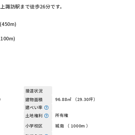
上諏訪駅まで徒歩26分です。
450m)
100m)
接道状況
坪）
96.88㎡ （29.30坪）
建物面積
建ぺい率
所有権
土地権利
城南 （ 1000m ）
小学校区