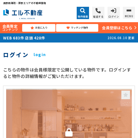
長野県諏訪・茅野エリアの不動産情報
MENU
物件検索
電話する
ログイン
会員限定
会員登録はこちら
お気に入り
マッチング物件
コンテンツ
WEB
683
件
店頭
428
件
2026.08.10
更新
ログイン
login
こちらの物件は会員様限定で公開している物件です。ログインす
ると物件の詳細情報がご覧いただけます。