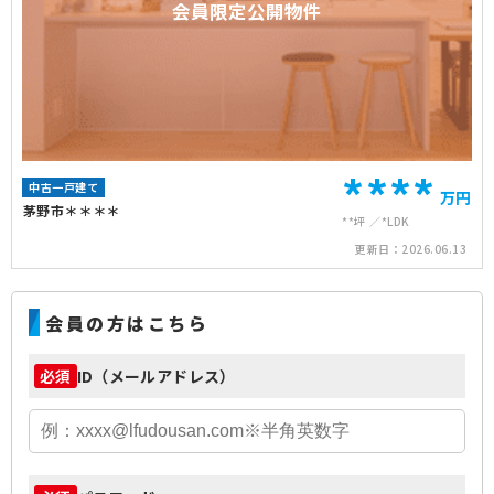
会員限定公開物件
****
中古一戸建て
万円
茅野市＊＊＊＊
**坪
*LDK
更新日：
2026.06.13
会員の方はこちら
ID（メールアドレス）
必須