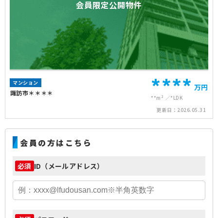
会員限定公開物件
****
マンション
万円
諏訪市＊＊＊＊
**m²
*LDK
更新日：
2026.05.31
会員の方はこちら
ID（メールアドレス）
必須