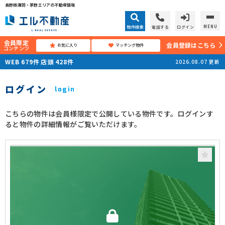
長野県諏訪・茅野エリアの不動産情報
MENU
物件検索
電話する
ログイン
会員限定
会員登録はこちら
お気に入り
マッチング物件
コンテンツ
WEB
679
件
店頭
428
件
2026.08.07
更新
ログイン
login
こちらの物件は会員様限定で公開している物件です。ログインす
ると物件の詳細情報がご覧いただけます。